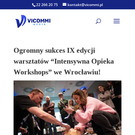
22 266 20 75
kontakt@vicommi.pl
Ogromny sukces IX edycji
warsztatów “Intensywna Opieka
Workshops” we Wrocławiu!