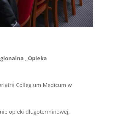
egionalna „Opieka
Geriatrii Collegium Medicum w
inie opieki długoterminowej.