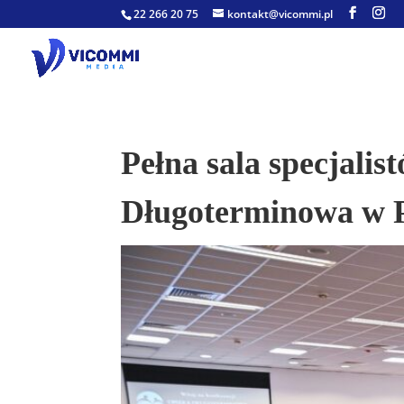
22 266 20 75
kontakt@vicommi.pl
Pełna sala specjalis
Długoterminowa w P