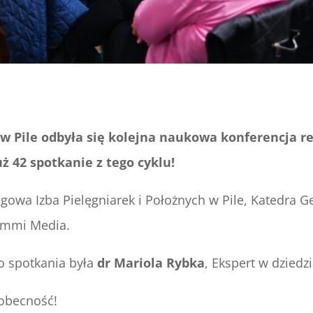
w Pile
odbyła się kolejna naukowa konferencja r
ż 42 spotkanie z tego cyklu!
ęgowa Izba Pielęgniarek i Położnych w Pile, Katedra 
ommi Media.
 spotkania była
dr Mariola Rybka
, Ekspert w dziedz
 obecność!