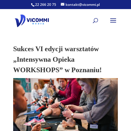
22 266 20 75
kontakt@vicommi.pl
Sukces VI edycji warsztatów
„Intensywna Opieka
WORKSHOPS” w Poznaniu!